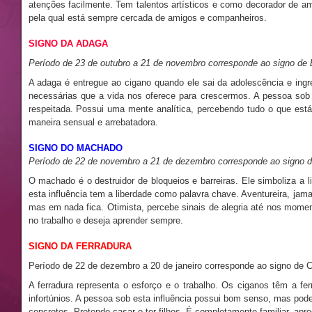
atenções facilmente. Tem talentos artísticos e como decorador de am
pela qual está sempre cercada de amigos e companheiros.
SIGNO DA ADAGA
Período de 23 de outubro a 21 de novembro corresponde ao signo de 
A adaga é entregue ao cigano quando ele sai da adolescência e ing
necessárias que a vida nos oferece para crescermos. A pessoa sob e
respeitada. Possui uma mente analítica, percebendo tudo o que está
maneira sensual e arrebatadora.
SIGNO DO MACHADO
Período de 22 de novembro a 21 de dezembro corresponde ao signo de
O machado é o destruidor de bloqueios e barreiras. Ele simboliza a
esta influência tem a liberdade como palavra chave. Aventureira, ja
mas em nada fica. Otimista, percebe sinais de alegria até nos mome
no trabalho e deseja aprender sempre.
SIGNO DA FERRADURA
Período de 22 de dezembro a 20 de janeiro corresponde ao signo de C
A ferradura representa o esforço e o trabalho. Os ciganos têm a fe
infortúnios. A pessoa sob esta influência possui bom senso, mas po
concretos. Pretende casar e ter filhos. É completamente familiar, apr