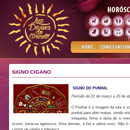
SIGNO CIGANO
SIGNO DO PUNHA
L
Período de 21 de março a 20 de ab
O Punhal é a imagem da luta e vo
punhal para abrir matas, sendo en
irrequieta, firme e dona de si m
ocorre, torna-se agressiva. Ama demais, é fiel e adora sexo. Não é 
cargos de chefia e liderança.